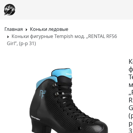
Главная
Коньки ледовые
Коньки фигурные Tempish мод. „RENTAL RF56
Girl”, (р-р 31)
К
ф
T
м
„
R
G
(
р
3