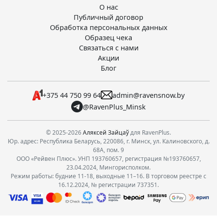
О нас
Публичный договор
Обработка персональных данных
Образец чека
Связаться с нами
Акции
Блог
+375 44 750 99 64
admin@ravensnow.by
@RavenPlus_Minsk
© 2025-2026
Аляксей Зайцаў
для RavenPlus.
Юр. адрес: Республика Беларусь, 220086, г. Минск, ул. Калиновского, д.
68А, пом. 9
ООО «Рейвен Плюс». УНП 193760657, регистрация №193760657,
23.04.2024, Мингорисполком.
Режим работы: будние 11-18, выходные 11–16. В торговом реестре с
16.12.2024, № регистрации 737351.