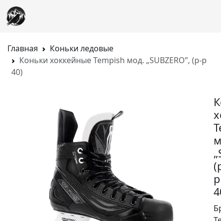
Главная
Коньки ледовые
Коньки хоккейные Tempish мод. „SUBZERO”, (р-р
40)
К
х
T
м
„
(
р
4
Б
T