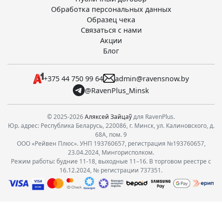
Обработка персональных данных
Образец чека
Связаться с нами
Акции
Блог
+375 44 750 99 64
admin@ravensnow.by
@RavenPlus_Minsk
© 2025-2026
Аляксей Зайцаў
для RavenPlus.
Юр. адрес: Республика Беларусь, 220086, г. Минск, ул. Калиновского, д.
68А, пом. 9
ООО «Рейвен Плюс». УНП 193760657, регистрация №193760657,
23.04.2024, Мингорисполком.
Режим работы: будние 11-18, выходные 11–16. В торговом реестре с
16.12.2024, № регистрации 737351.