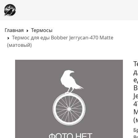
Главная
Термосы
Термос для еды Bobber Jerrycan-470 Matte
(матовый)
Т
д
е
B
J
4
M
(
Б
B