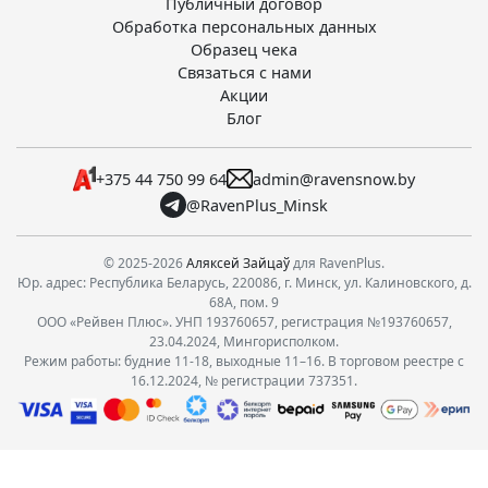
Публичный договор
Обработка персональных данных
Образец чека
Связаться с нами
Акции
Блог
+375 44 750 99 64
admin@ravensnow.by
@RavenPlus_Minsk
© 2025-2026
Аляксей Зайцаў
для RavenPlus.
Юр. адрес: Республика Беларусь, 220086, г. Минск, ул. Калиновского, д.
68А, пом. 9
ООО «Рейвен Плюс». УНП 193760657, регистрация №193760657,
23.04.2024, Мингорисполком.
Режим работы: будние 11-18, выходные 11–16. В торговом реестре с
16.12.2024, № регистрации 737351.