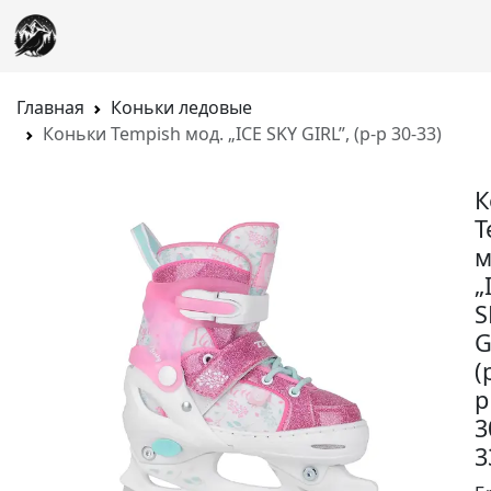
Главная
Коньки ледовые
Коньки Tempish мод. „ICE SKY GIRL”, (р-р 30-33)
К
T
м
„
S
G
(
р
3
3