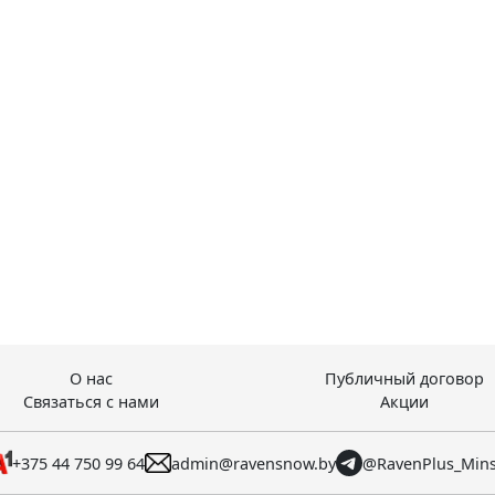
О нас
Публичный договор
Связаться с нами
Акции
+375 44 750 99 64
admin@ravensnow.by
@RavenPlus_Min