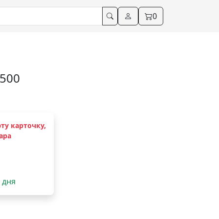
0
-500
ту карточку,
ара
2 дня