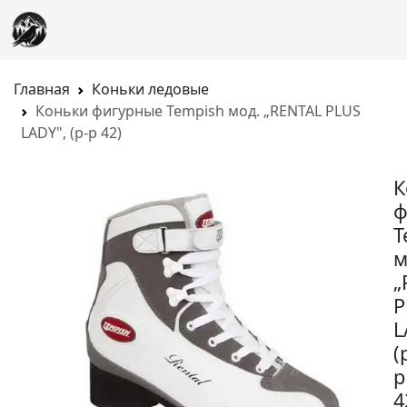
Главная
Коньки ледовые
Коньки фигурные Tempish мод. „RENTAL PLUS
LADY", (р-р 42)
К
ф
T
м
„
P
L
(
р
4