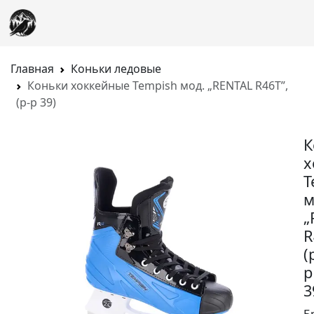
Главная
Коньки ледовые
Коньки хоккейные Tempish мод. „RENTAL R46T”,
(р-р 39)
К
х
T
м
„
R
(
р
3