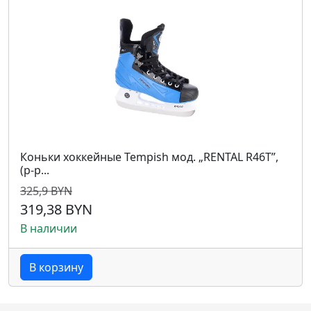
Коньки хоккейные Tempish мод. „RENTAL R46T”,
(р-р...
325,9 BYN
319,38 BYN
В наличии
В корзину