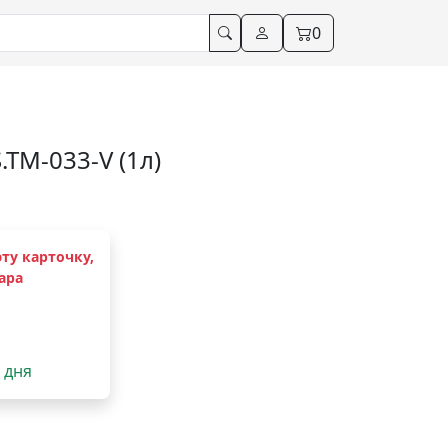
0
.TM-033-V (1л)
ту карточку,
ара
2 дня