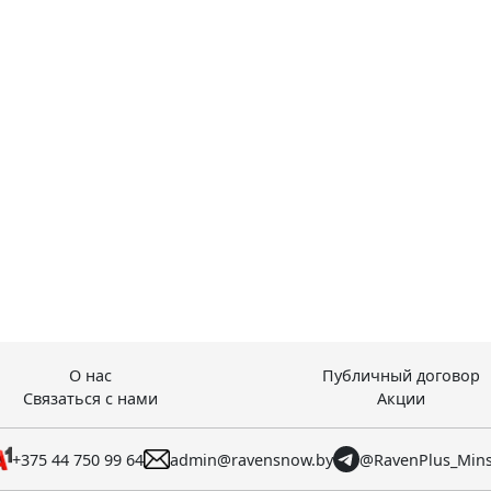
О нас
Публичный договор
Связаться с нами
Акции
+375 44 750 99 64
admin@ravensnow.by
@RavenPlus_Min