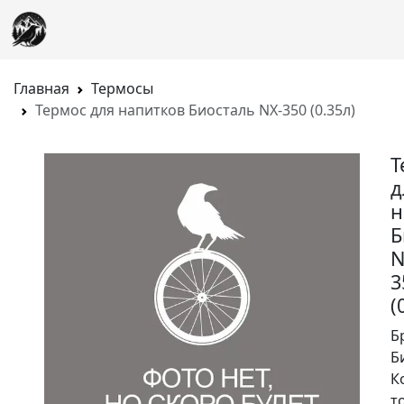
Главная
Термосы
Термос для напитков Биосталь NX-350 (0.35л)
Т
д
н
Б
N
3
(
Б
Б
К
т