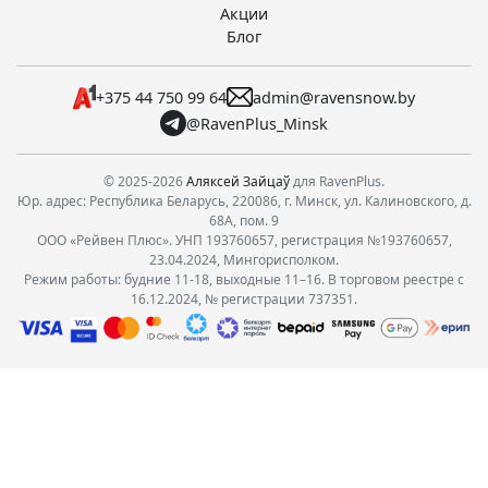
Акции
Блог
+375 44 750 99 64
admin@ravensnow.by
@RavenPlus_Minsk
© 2025-2026
Аляксей Зайцаў
для RavenPlus.
Юр. адрес: Республика Беларусь, 220086, г. Минск, ул. Калиновского, д.
68А, пом. 9
ООО «Рейвен Плюс». УНП 193760657, регистрация №193760657,
23.04.2024, Мингорисполком.
Режим работы: будние 11-18, выходные 11–16. В торговом реестре с
16.12.2024, № регистрации 737351.