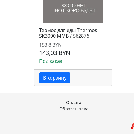
Термос для еды Thermos
SK3000 MMB / 562876
153,8 BYN
143,03 BYN
Под заказ
В корзину
Оплата
Образец чека