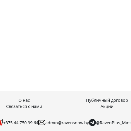
О нас
Публичный договор
Связаться с нами
Акции
+375 44 750 99 64
admin@ravensnow.by
@RavenPlus_Min