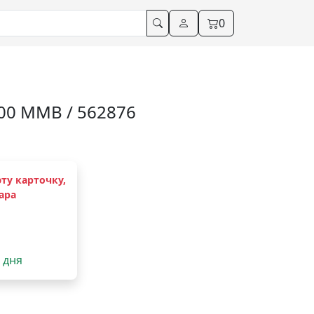
0
00 MMB / 562876
ту карточку,
ара
2 дня