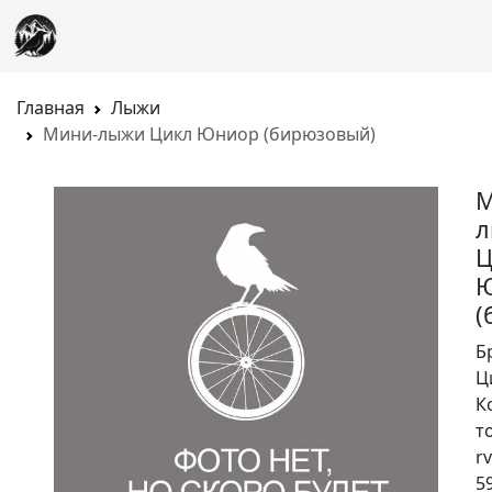
Главная
Лыжи
Мини-лыжи Цикл Юниор (бирюзовый)
М
л
Ц
(
Б
Ц
К
т
rv
5