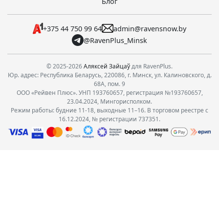
Блог
+375 44 750 99 64
admin@ravensnow.by
@RavenPlus_Minsk
© 2025-2026
Аляксей Зайцаў
для RavenPlus.
Юр. адрес: Республика Беларусь, 220086, г. Минск, ул. Калиновского, д.
68А, пом. 9
ООО «Рейвен Плюс». УНП 193760657, регистрация №193760657,
23.04.2024, Мингорисполком.
Режим работы: будние 11-18, выходные 11–16. В торговом реестре с
16.12.2024, № регистрации 737351.