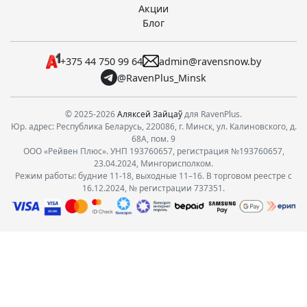
Акции
Блог
+375 44 750 99 64
admin@ravensnow.by
@RavenPlus_Minsk
© 2025-2026
Аляксей Зайцаў
для RavenPlus.
Юр. адрес: Республика Беларусь, 220086, г. Минск, ул. Калиновского, д.
68А, пом. 9
ООО «Рейвен Плюс». УНП 193760657, регистрация №193760657,
23.04.2024, Мингорисполком.
Режим работы: будние 11-18, выходные 11–16. В торговом реестре с
16.12.2024, № регистрации 737351.