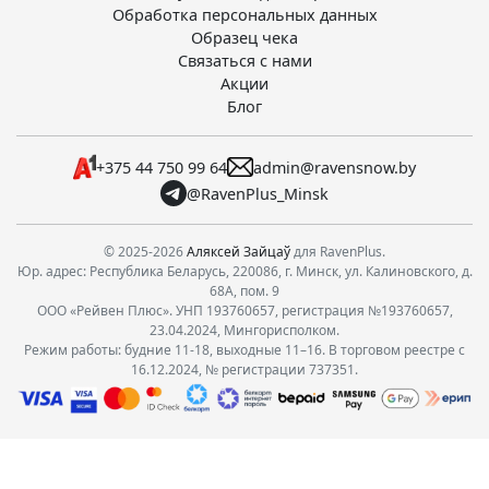
Обработка персональных данных
Образец чека
Связаться с нами
Акции
Блог
+375 44 750 99 64
admin@ravensnow.by
@RavenPlus_Minsk
© 2025-2026
Аляксей Зайцаў
для RavenPlus.
Юр. адрес: Республика Беларусь, 220086, г. Минск, ул. Калиновского, д.
68А, пом. 9
ООО «Рейвен Плюс». УНП 193760657, регистрация №193760657,
23.04.2024, Мингорисполком.
Режим работы: будние 11-18, выходные 11–16. В торговом реестре с
16.12.2024, № регистрации 737351.