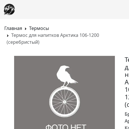
Главная
Термосы
Термос для напитков Арктика 106-1200
(серебристый)
Т
д
н
А
1
1
(
Б
А
К