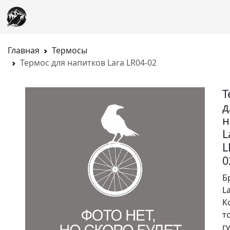
Главная
Термосы
Термос для напитков Lara LR04-02
Т
д
н
L
L
0
Б
L
К
т
rv