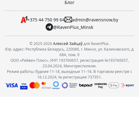
Блог
+375 44 750 99 64
admin@ravensnow.by
@RavenPlus_Minsk
© 2025-2026
Аляксей Зайцаў
для RavenPlus.
Юр. адрес: Республика Беларусь, 220086, г. Минск, ул. Калиновского, д.
68А, пом. 9
ООО «Рейвен Плюс». УНП 193760657, регистрация №193760657,
23.04.2024, Мингорисполком.
Режим работы: будние 11-18, выходные 11–16. В торговом реестре с
16.12.2024, № регистрации 737351.