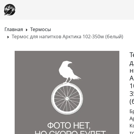
Главная
Термосы
Термос для напитков Арктика 102-350w (белый)
Т
д
н
А
1
3
(
Б
А
К
т