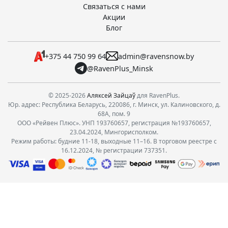
Связаться с нами
Акции
Блог
+375 44 750 99 64
admin@ravensnow.by
@RavenPlus_Minsk
© 2025-2026
Аляксей Зайцаў
для RavenPlus.
Юр. адрес: Республика Беларусь, 220086, г. Минск, ул. Калиновского, д.
68А, пом. 9
ООО «Рейвен Плюс». УНП 193760657, регистрация №193760657,
23.04.2024, Мингорисполком.
Режим работы: будние 11-18, выходные 11–16. В торговом реестре с
16.12.2024, № регистрации 737351.