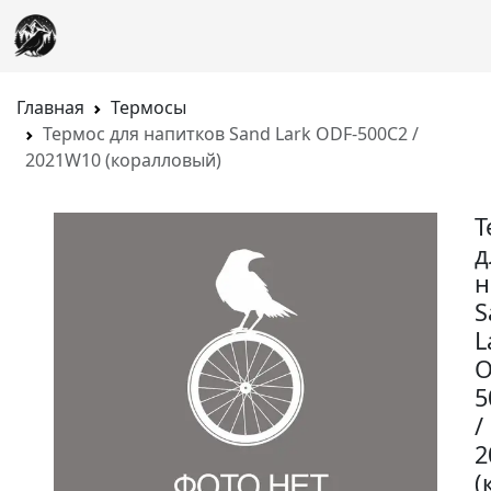
Главная
Термосы
Термос для напитков Sand Lark ODF-500C2 /
2021W10 (коралловый)
Т
д
н
S
L
O
5
/
2
(