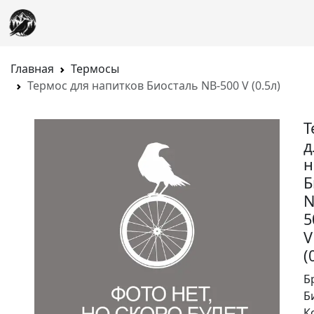
Главная
Термосы
Термос для напитков Биосталь NB-500 V (0.5л)
Т
д
н
Б
N
5
V
(
Б
Б
К