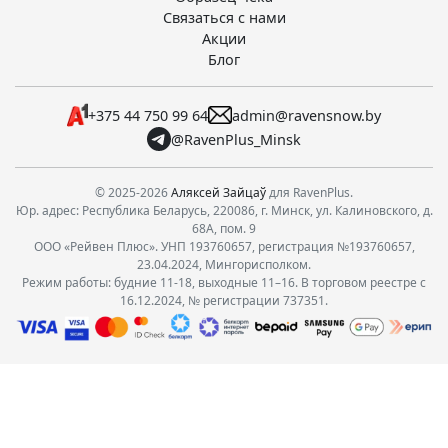
Связаться с нами
Акции
Блог
+375 44 750 99 64
admin@ravensnow.by
@RavenPlus_Minsk
© 2025-2026
Аляксей Зайцаў
для RavenPlus.
Юр. адрес: Республика Беларусь, 220086, г. Минск, ул. Калиновского, д.
68А, пом. 9
ООО «Рейвен Плюс». УНП 193760657, регистрация №193760657,
23.04.2024, Мингорисполком.
Режим работы: будние 11-18, выходные 11–16. В торговом реестре с
16.12.2024, № регистрации 737351.