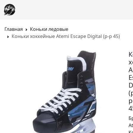
Главная
Коньки ледовые
Коньки хоккейные Atemi Escape Digital (р-р 45)
К
х
A
E
D
(
р
4
Б
A
К