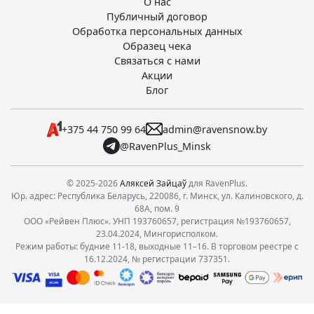
О нас
Публичный договор
Обработка персональных данных
Образец чека
Связаться с нами
Акции
Блог
+375 44 750 99 64
admin@ravensnow.by
@RavenPlus_Minsk
© 2025-2026
Аляксей Зайцаў
для RavenPlus.
Юр. адрес: Республика Беларусь, 220086, г. Минск, ул. Калиновского, д.
68А, пом. 9
ООО «Рейвен Плюс». УНП 193760657, регистрация №193760657,
23.04.2024, Мингорисполком.
Режим работы: будние 11-18, выходные 11–16. В торговом реестре с
16.12.2024, № регистрации 737351.