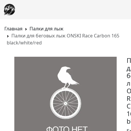
Главная
Палки для лыж
Палки для беговых лыж ONSKI Race Carbon 165
black/white/red
П
д
б
O
R
C
1
b