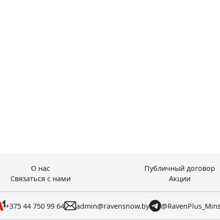
О нас
Публичный договор
Связаться с нами
Акции
+375 44 750 99 64
admin@ravensnow.by
@RavenPlus_Min