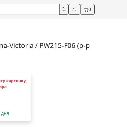
0
a-Victoria / PW215-F06 (р-р
ту карточку,
ара
2 дня