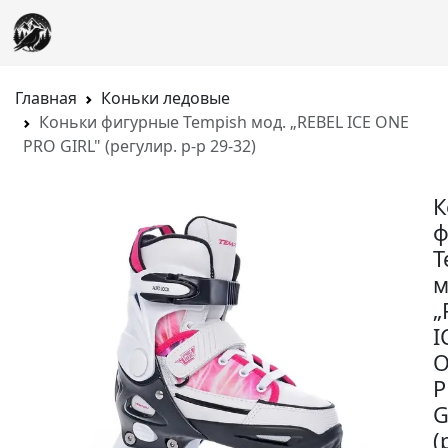
Главная
Коньки ледовые
Коньки фигурные Tempish мод. „REBEL ICE ONE
PRO GIRL" (регулир. р-р 29-32)
К
ф
T
м
„
I
P
G
(