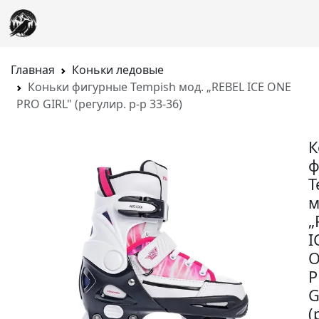
Главная
Коньки ледовые
Коньки фигурные Tempish мод. „REBEL ICE ONE
PRO GIRL" (регулир. р-р 33-36)
К
ф
T
м
„
I
P
G
(