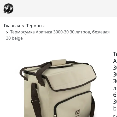
Главная
Термосы
Термосумка Арктика 3000-30 30 литров, бежевая
30 beige
Т
А
3
3
3
л
б
3
b