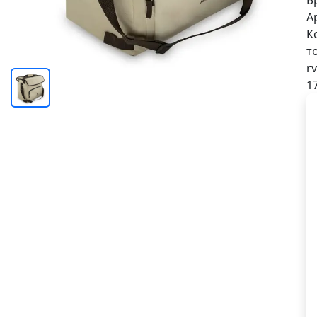
Б
А
К
т
rv
1