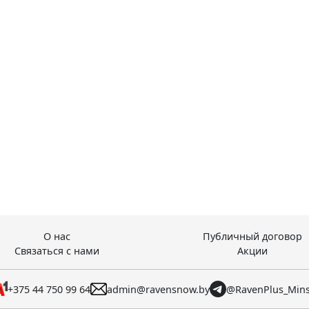
О нас
Публичный договор
Связаться с нами
Акции
+375 44 750 99 64
admin@ravensnow.by
@RavenPlus_Min