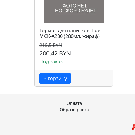
Термос для напитков Tiger
MCK-A280 (280мл, жираф)
215,5 BYN
200,42 BYN
Под заказ
В корзину
Оплата
Образец чека