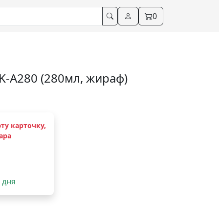
0
K-A280 (280мл, жираф)
ту карточку,
ара
2 дня