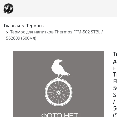
Главная
Термосы
Термос для напитков Thermos FFM-502 STBL /
562609 (500мл)
Т
д
н
T
F
5
S
/
5
(