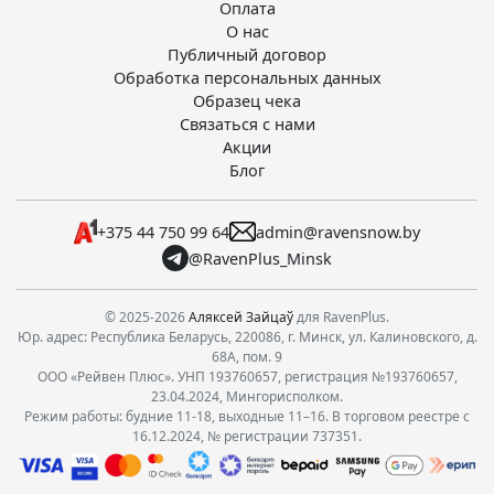
Оплата
О нас
Публичный договор
Обработка персональных данных
Образец чека
Связаться с нами
Акции
Блог
+375 44 750 99 64
admin@ravensnow.by
@RavenPlus_Minsk
© 2025-2026
Аляксей Зайцаў
для RavenPlus.
Юр. адрес: Республика Беларусь, 220086, г. Минск, ул. Калиновского, д.
68А, пом. 9
ООО «Рейвен Плюс». УНП 193760657, регистрация №193760657,
23.04.2024, Мингорисполком.
Режим работы: будние 11-18, выходные 11–16. В торговом реестре с
16.12.2024, № регистрации 737351.