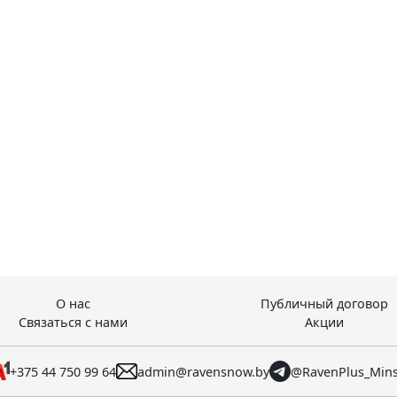
О нас
Публичный договор
Связаться с нами
Акции
+375 44 750 99 64
admin@ravensnow.by
@RavenPlus_Min