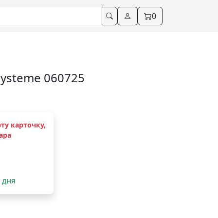
0
systeme 060725
ту карточку,
ара
2 дня