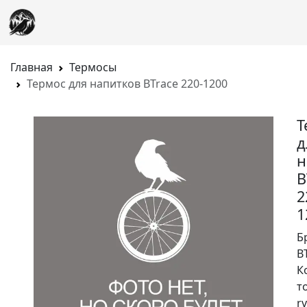
Главная
Термосы
Термос для напитков BTrace 220-1200
Т
д
н
B
2
1
Б
B
К
т
rv