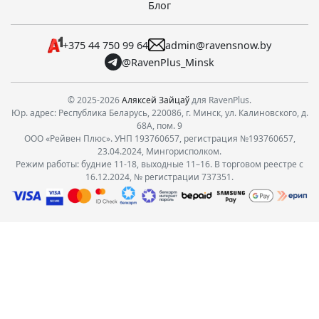
Блог
+375 44 750 99 64
admin@ravensnow.by
@RavenPlus_Minsk
© 2025-2026
Аляксей Зайцаў
для RavenPlus.
Юр. адрес: Республика Беларусь, 220086, г. Минск, ул. Калиновского, д.
68А, пом. 9
ООО «Рейвен Плюс». УНП 193760657, регистрация №193760657,
23.04.2024, Мингорисполком.
Режим работы: будние 11-18, выходные 11–16. В торговом реестре с
16.12.2024, № регистрации 737351.