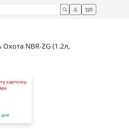
0
 Охота NBR-ZG (1.2л,
ту карточку,
ара
2 дня