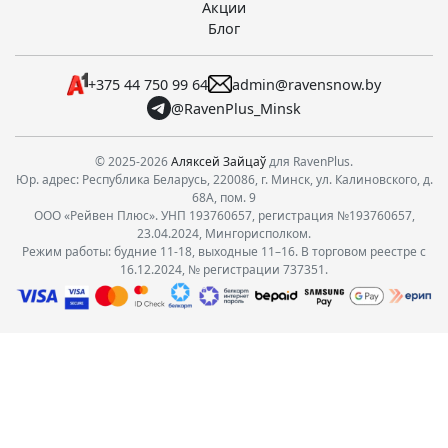
Акции
Блог
+375 44 750 99 64
admin@ravensnow.by
@RavenPlus_Minsk
© 2025-2026
Аляксей Зайцаў
для RavenPlus.
Юр. адрес: Республика Беларусь, 220086, г. Минск, ул. Калиновского, д.
68А, пом. 9
ООО «Рейвен Плюс». УНП 193760657, регистрация №193760657,
23.04.2024, Мингорисполком.
Режим работы: будние 11-18, выходные 11–16. В торговом реестре с
16.12.2024, № регистрации 737351.