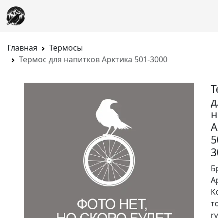
Главная
Термосы
Термос для напитков Арктика 501-3000
Т
д
н
А
5
3
Б
А
К
т
rv