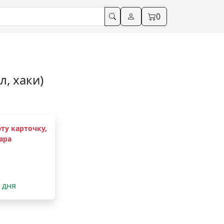
0
л, хаки)
ту карточку,
ара
2 дня