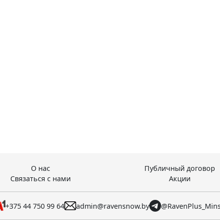
О нас
Публичный договор
Связаться с нами
Акции
+375 44 750 99 64
admin@ravensnow.by
@RavenPlus_Min