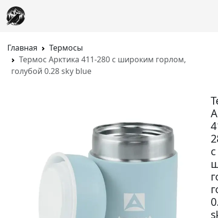
Главная
Термосы
Термос Арктика 411-280 с широким горлом,
голубой 0.28 sky blue
Т
А
4
2
с
ш
г
г
0
s