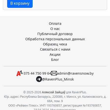
В корзину
Оплата
О нас
Публичный договор
Обработка персональных данных
Образец чека
Связаться с нами
Акции
Блог
+375 44 750 99 64
admin@ravensnow.by
@RavenPlus_Minsk
© 2025-2026
Аляксей Зайцаў
для RavenPlus.
Юр. адрес: Республика Беларусь, 220086, г. Минск, ул. Калиновского, д.
68А, пом. 9
ООО «Рейвен Плюс». УНП 193760657, регистрация №193760657,
23.04.2024, Мингорисполком.