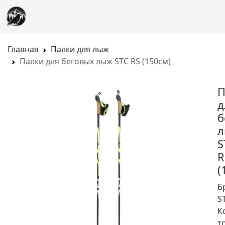
Главная
Палки для лыж
Палки для беговых лыж STC RS (150см)
П
д
б
S
R
(
Б
S
К
т