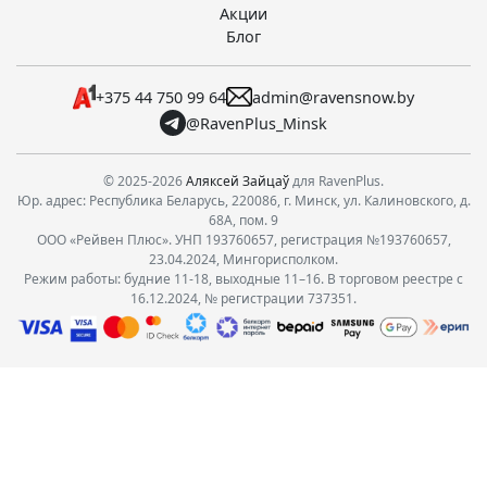
Акции
Блог
+375 44 750 99 64
admin@ravensnow.by
@RavenPlus_Minsk
© 2025-2026
Аляксей Зайцаў
для RavenPlus.
Юр. адрес: Республика Беларусь, 220086, г. Минск, ул. Калиновского, д.
68А, пом. 9
ООО «Рейвен Плюс». УНП 193760657, регистрация №193760657,
23.04.2024, Мингорисполком.
Режим работы: будние 11-18, выходные 11–16. В торговом реестре с
16.12.2024, № регистрации 737351.