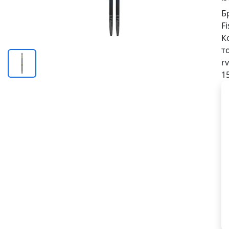
Б
F
К
т
rv
1