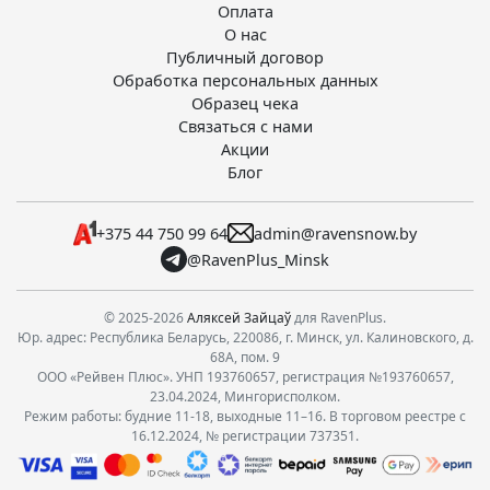
Оплата
О нас
Публичный договор
Обработка персональных данных
Образец чека
Связаться с нами
Акции
Блог
+375 44 750 99 64
admin@ravensnow.by
@RavenPlus_Minsk
© 2025-2026
Аляксей Зайцаў
для RavenPlus.
Юр. адрес: Республика Беларусь, 220086, г. Минск, ул. Калиновского, д.
68А, пом. 9
ООО «Рейвен Плюс». УНП 193760657, регистрация №193760657,
23.04.2024, Мингорисполком.
Режим работы: будние 11-18, выходные 11–16. В торговом реестре с
16.12.2024, № регистрации 737351.