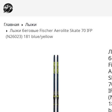
Главная
Лыжи
Лыжи беговые Fischer Aerolite Skate 70 IFP
(N26023) 181 blue/yellow
б
F
A
S
7
I
(
1
b