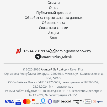
Оплата
О нас
Публичный договор
Обработка персональных данных
Образец чека
Связаться с нами
Акции
Блог
+375 44 750 99 64
admin@ravensnow.by
@RavenPlus_Minsk
© 2025-2026
Аляксей Зайцаў
для RavenPlus.
Юр. адрес: Республика Беларусь, 220086, г. Минск, ул. Калиновского, д.
68А, пом. 9
ООО «Рейвен Плюс». УНП 193760657, регистрация №193760657,
23.04.2024, Мингорисполком.
Режим работы: будние 11-18, выходные 11–16. В торговом реестре с
16.12.2024, № регистрации 737351.