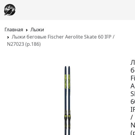
Главная
Лыжи
Лыжи беговые Fischer Aerolite Skate 60 IFP /
N27023 (р.186)
б
F
A
S
6
I
/
N
(