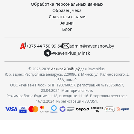
Обработка персональных данных
Образец чека
Связаться с нами
Акции
Блог
+375 44 750 99 64
admin@ravensnow.by
@RavenPlus_Minsk
© 2025-2026
Аляксей Зайцаў
для RavenPlus.
Юр. адрес: Республика Беларусь, 220086, г. Минск, ул. Калиновского, д.
68А, пом. 9
ООО «Рейвен Плюс». УНП 193760657, регистрация №193760657,
23.04.2024, Мингорисполком.
Режим работы: будние 11-18, выходные 11–16. В торговом реестре с
16.12.2024, № регистрации 737351.