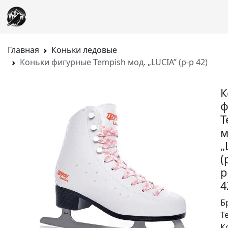
Главная
Коньки ледовые
Коньки фигурные Tempish мод. „LUCIA” (р-р 42)
К
ф
T
м
„
(
р
4
Б
T
К