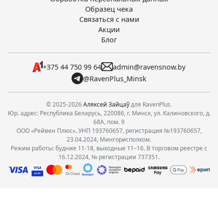
Образец чека
Связаться с нами
Акции
Блог
+375 44 750 99 64
admin@ravensnow.by
@RavenPlus_Minsk
© 2025-2026
Аляксей Зайцаў
для RavenPlus.
Юр. адрес: Республика Беларусь, 220086, г. Минск, ул. Калиновского, д.
68А, пом. 9
ООО «Рейвен Плюс». УНП 193760657, регистрация №193760657,
23.04.2024, Мингорисполком.
Режим работы: будние 11-18, выходные 11–16. В торговом реестре с
16.12.2024, № регистрации 737351.