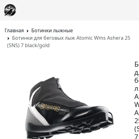
Главная
Ботинки лыжные
Ботинки для беговых лыж Atomic Wms Ashera 25
(SNS) 7 black/gold
Б
д
б
A
A
2
(
7