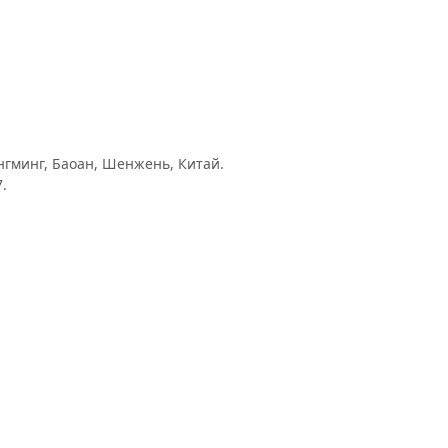
нгминг, Баоан, Шенжень, Китай.
.