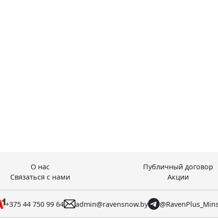
О нас
Публичный договор
Связаться с нами
Акции
+375 44 750 99 64
admin@ravensnow.by
@RavenPlus_Min