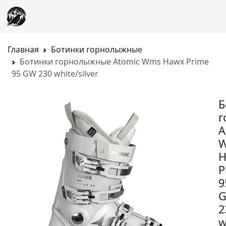
Главная
Ботинки горнолыжные
Ботинки горнолыжные Atomic Wms Hawx Prime
95 GW 230 white/silver
Б
г
A
H
P
9
2
w