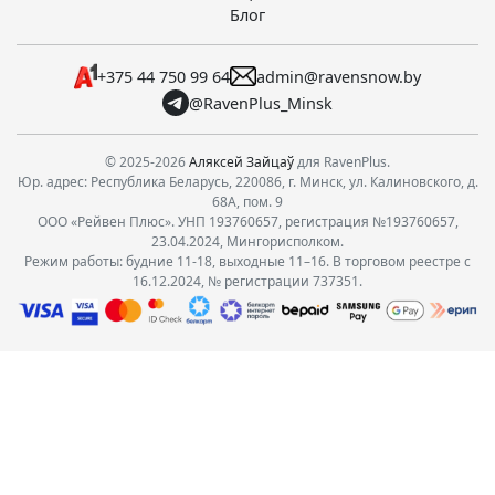
Блог
+375 44 750 99 64
admin@ravensnow.by
@RavenPlus_Minsk
© 2025-2026
Аляксей Зайцаў
для RavenPlus.
Юр. адрес: Республика Беларусь, 220086, г. Минск, ул. Калиновского, д.
68А, пом. 9
ООО «Рейвен Плюс». УНП 193760657, регистрация №193760657,
23.04.2024, Мингорисполком.
Режим работы: будние 11-18, выходные 11–16. В торговом реестре с
16.12.2024, № регистрации 737351.