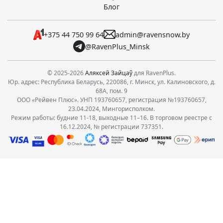
Блог
+375 44 750 99 64
admin@ravensnow.by
@RavenPlus_Minsk
© 2025-2026
Аляксей Зайцаў
для RavenPlus.
Юр. адрес: Республика Беларусь, 220086, г. Минск, ул. Калиновского, д.
68А, пом. 9
ООО «Рейвен Плюс». УНП 193760657, регистрация №193760657,
23.04.2024, Мингорисполком.
Режим работы: будние 11-18, выходные 11–16. В торговом реестре с
16.12.2024, № регистрации 737351.