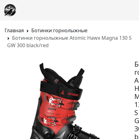
Главная
Ботинки горнолыжные
Ботинки горнолыжные Atomic Hawx Magna 130 S
GW 300 black/red
Б
г
A
H
M
1
S
3
b