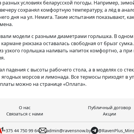
 разных условиях беларусской погоды. Например, зимой
, к вечеру сохранял комфортную температуру, а лёд в ан
его дня на ул. Немига. Такие испытания показывают, ка
мена.
вали модели с разными диаметрами горлышка. В одном 
 кармане рюкзака оставалась свободная от брызг сумка.
из узкого горлышка наливать напиток комфортно, а пр
я.
 падения с высоты рабочего стола, а в моделях со сте
 ягодных морсов и лимонада. Все термосы приходят в уп
оплаты можно на странице
«Оплата»
.
О нас
Публичный договор
Связаться с нами
Акции
+375 44 750 99 64
admin@ravensnow.by
@RavenPlus_Min