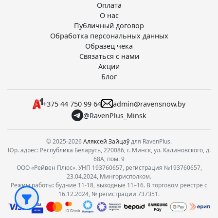
Оплата
О нас
Публичный договор
Обработка персональных данных
Образец чека
Связаться с нами
Акции
Блог
+375 44 750 99 64
admin@ravensnow.by
@RavenPlus_Minsk
© 2025-2026
Аляксей Зайцаў
для RavenPlus.
Юр. адрес: Республика Беларусь, 220086, г. Минск, ул. Калиновского, д.
68А, пом. 9
ООО «Рейвен Плюс». УНП 193760657, регистрация №193760657,
23.04.2024, Мингорисполком.
Режим работы: будние 11-18, выходные 11–16. В торговом реестре с
16.12.2024, № регистрации 737351.