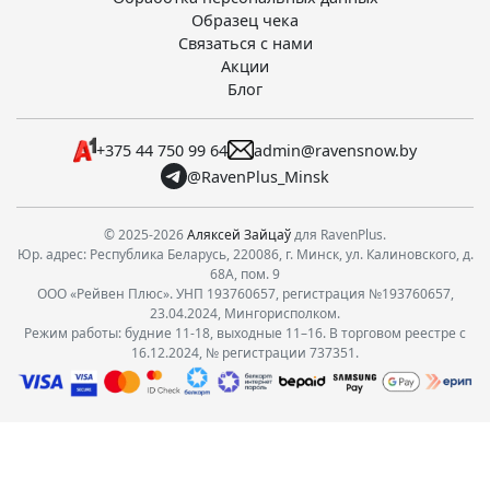
Образец чека
Связаться с нами
Акции
Блог
+375 44 750 99 64
admin@ravensnow.by
@RavenPlus_Minsk
© 2025-2026
Аляксей Зайцаў
для RavenPlus.
Юр. адрес: Республика Беларусь, 220086, г. Минск, ул. Калиновского, д.
68А, пом. 9
ООО «Рейвен Плюс». УНП 193760657, регистрация №193760657,
23.04.2024, Мингорисполком.
Режим работы: будние 11-18, выходные 11–16. В торговом реестре с
16.12.2024, № регистрации 737351.