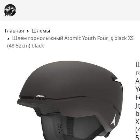
Главная
Шлемы
Шлем горнолыжный Atomic Youth Four Jr, black XS
(48-52cm) black
г
A
Y
F
Jr
b
X
(
5