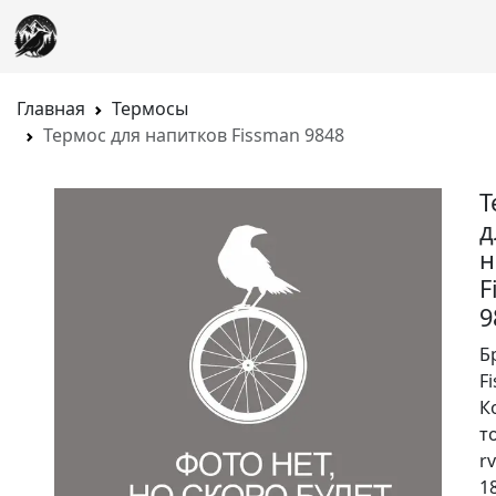
Главная
Термосы
Термос для напитков Fissman 9848
Т
д
н
F
9
Б
F
К
т
rv
1