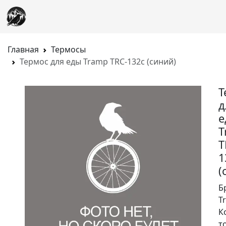
Главная
Термосы
Термос для еды Tramp TRC-132с (синий)
Т
д
е
T
T
1
(
Б
T
К
т