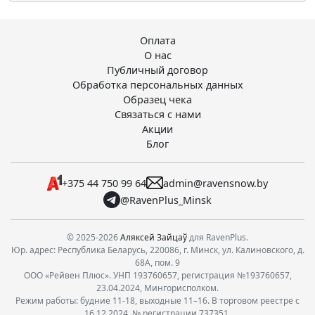
Оплата
О нас
Публичный договор
Обработка персональных данных
Образец чека
Связаться с нами
Акции
Блог
+375 44 750 99 64
admin@ravensnow.by
@RavenPlus_Minsk
© 2025-2026
Аляксей Зайцаў
для RavenPlus.
Юр. адрес: Республика Беларусь, 220086, г. Минск, ул. Калиновского, д.
68А, пом. 9
ООО «Рейвен Плюс». УНП 193760657, регистрация №193760657,
23.04.2024, Мингорисполком.
Режим работы: будние 11-18, выходные 11–16. В торговом реестре с
16.12.2024, № регистрации 737351.