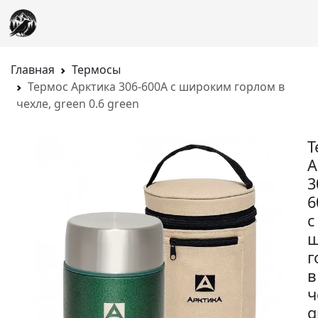
Главная
Термосы
Термос Арктика 306-600A с широким горлом в
чехле, green 0.6 green
Т
А
3
6
с
ш
г
в
ч
g