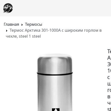
Главная
Термосы
Термос Арктика 301-1000A с широким горлом в
чехле, steel 1 steel
Т
А
3
1
с
ш
г
в
ч
s