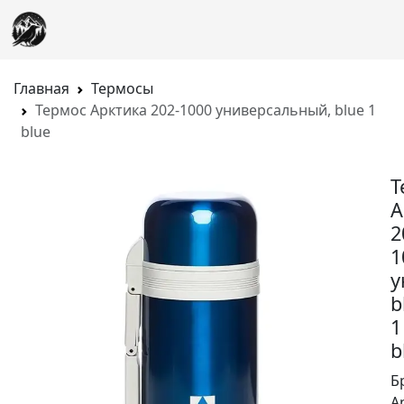
Главная
Термосы
Термос Арктика 202-1000 универсальный, blue 1
blue
Т
А
2
1
у
b
1
b
Б
А