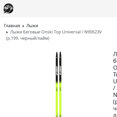
Главная
Лыжи
Лыжи беговые Onski Top Universal / N90623V
(р.199, черный/лайм)
б
O
T
U
/
N
(
ч
л