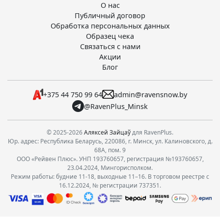
О нас
Публичный договор
Обработка персональных данных
Образец чека
Связаться с нами
Акции
Блог
+375 44 750 99 64
admin@ravensnow.by
@RavenPlus_Minsk
© 2025-2026
Аляксей Зайцаў
для RavenPlus.
Юр. адрес: Республика Беларусь, 220086, г. Минск, ул. Калиновского, д.
68А, пом. 9
ООО «Рейвен Плюс». УНП 193760657, регистрация №193760657,
23.04.2024, Мингорисполком.
Режим работы: будние 11-18, выходные 11–16. В торговом реестре с
16.12.2024, № регистрации 737351.