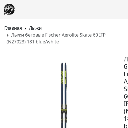
Главная
Лыжи
Лыжи беговые Fischer Aerolite Skate 60 IFP
(N27023) 181 blue/white
б
F
A
S
6
I
(
1
b