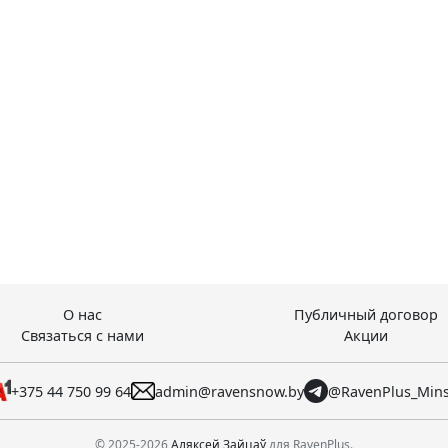
О нас
Публичный договор
Связаться с нами
Акции
+375 44 750 99 64
admin@ravensnow.by
@RavenPlus_Min
© 2025-2026
Аляксей Зайцаў
для RavenPlus.